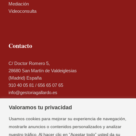
Mediación
Videoconsulta
Contacto
C/ Doctor Romero 5,
28680 San Martín de Valdeiglesias
(Madrid) España
910 40 05 81
/
656 65 07 65
info@gestoriagallardo.es
Lunes a Viernes: 08:30 - 15:00h.
Valoramos tu privacidad
-bajo cita previa-
Usamos cookies para mejorar su experiencia de navegación,
Sábados y Domingos: Cerrado.
mostrarle anuncios o contenidos personalizados y analizar
nuestro tráfico. Al hacer clic en “Aceptar todo” usted da su